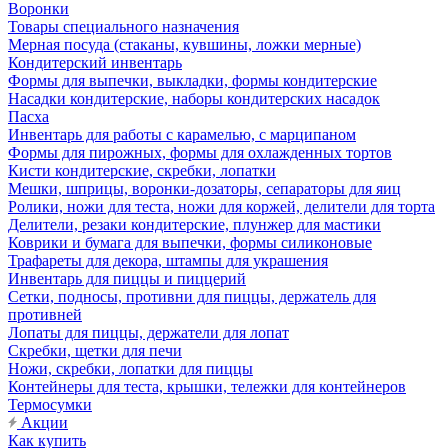
Воронки
Товары специального назначения
Мерная посуда (стаканы, кувшины, ложки мерные)
Кондитерский инвентарь
Формы для выпечки, выкладки, формы кондитерские
Насадки кондитерские, наборы кондитерских насадок
Пасха
Инвентарь для работы с карамелью, с марципаном
Формы для пирожных, формы для охлажденных тортов
Кисти кондитерские, скребки, лопатки
Мешки, шприцы, воронки-дозаторы, сепараторы для яиц
Ролики, ножи для теста, ножи для коржей, делители для торта
Делители, резаки кондитерские, плунжер для мастики
Коврики и бумага для выпечки, формы силиконовые
Трафареты для декора, штампы для украшения
Инвентарь для пиццы и пиццерий
Сетки, подносы, противни для пиццы, держатель для
противней
Лопаты для пиццы, держатели для лопат
Скребки, щетки для печи
Ножи, скребки, лопатки для пиццы
Контейнеры для теста, крышки, тележки для контейнеров
Термосумки
Акции
Как купить