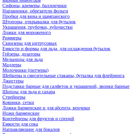
Барный инвентарь
Сифоны, кремеры, баллончики
Нарзанники, обрезатели фольги
Пробки для вина и шампанского
Штопоры, открывалки для бутылок
Украшения, трубочки, зубочистки
Ложки для мороженого
Риммеры
Сквизеры для цитрусовых
Емкости и формы для льда, для охлаждения бутылок
Гейзеры, дозаторы
Мельницы для льда
Мадлеры
Молочники (питчеры)
Шейкеры и смесительные стаканы, бутылка для флейринга
Джиггеры
Подставки барные для салфеток и украшений, звонки барные
Щипцы для льда и сахара
Стрейнеры
Коврики, сетки
Ложки барменские и для абсента, венчики
Ножи барменские
Контейнеры для фруктов и специй
Емкости для сока
Направляющие для бокалов