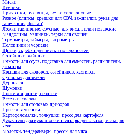
Миски
Венчики
Прихватки, рукавицы, ручки силиконовые
Разное (клипсы, крышки для СВЧ, зажигалки, рукав для
запечкания, фольга)
Ложки гарнирные, соусные, для риса, вилки поварские
Мандолины, машинки, терки для овощей
Термометры, таймеры, гигрометры
Половники и черпаки
Щетки, скребки для чистки поверхностей
Сотейники, чайники
Емкости для соуса, подставка для емкостей, распылители,
дозаторы
Крышки для сковород, сотейников, кастрюль
Сушилки для зелени
Дуршлаги
Шумовки
Противни, лотки, решетки
Веселки, скалки
Емкости для столовых приборов
Пресс для чеснока
Картофелемялки, толкушки, пресс для картофеля
Держатели для кухонного инвентаря, для заказов, иглы для
чеков
Молотки, тендерайзеры, прессы для мяса