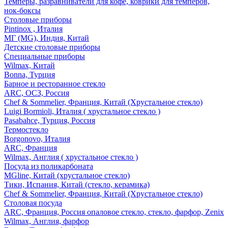
Темперы, разравниватели для кофе, коврики для темперов,
нок-боксы
Столовые приборы
Pintinox , Италия
МГ (MG), Индия, Китай
Детские столовые приборы
Специальные приборы
Wilmax, Китай
Bonna, Турция
Барное и ресторанное стекло
ARC, ОСЗ, Россия
Chef & Sommelier, Франция, Китай (Хрустальное стекло)
Luigi Bormioli, Италия ( хрустальное стекло )
Pasabahce, Турция, Россия
Термостекло
Borgonovo, Италия
ARC, Франция
Wilmax, Англия ( хрустальное стекло )
Посуда из поликарбоната
MGline, Китай (хрустальное стекло)
Тики, Испания, Китай (стекло, керамика)
Chef & Sommelier, Франция, Китай (Хрустальное стекло)
Столовая посуда
ARC, Франция, Россия опаловое стекло, стекло, фарфор, Zenix
Wilmax, Англия, фарфор