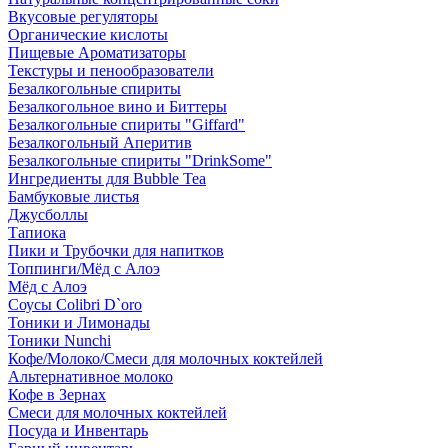
Вкусовые регуляторы
Органические кислоты
Пищевые Ароматизаторы
Текстуры и пенообразователи
Безалкогольные спириты
Безалкогольное вино и Биттеры
Безалкогольные спириты "Giffard"
Безалкогольный Аперитив
Безалкогольные спириты "DrinkSome"
Ингредиенты для Bubble Tea
Бамбуковые листья
Джусболлы
Тапиока
Пики и Трубочки для напитков
Топпинги/Мёд с Алоэ
Мёд с Алоэ
Соусы Colibri D`oro
Тоники и Лимонады
Тоники Nunchi
Кофе/Молоко/Смеси для молочных коктейлей
Альтернативное молоко
Кофе в Зернах
Смеси для молочных коктейлей
Посуда и Инвентарь