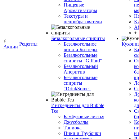
Пищевые
пе
Ароматизаторы
мя
Текстуры и
Н
пенообразователи
К
Ab
+
Безалкогольные спириты
Рецепты
Безалкогольное
Кухонн
Акции
вино и Биттеры
Ба
Безалкогольные
сы
спириты "Giffard"
О
Безалкогольный
ко
Аперитив
ба
Безалкогольные
к
спириты
Л
"DrinkSome"
С
До
ко
Ингредиенты для Bubble
дл
Tea
Си
Бамбуковые листья
бр
Джусболлы
Ко
Тапиока
п
Пики и Трубочки
и
для напитков
Я