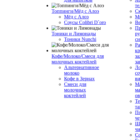
те
Топпинги/Мёд с Алоэ
С
Мёд с Алоэ
М
Соусы Colibri D`oro
В
Пр
Тоники и Лимонады
ру
Тоники Nunchi
с
Ра
к
Кофе/Молоко/Смеси для
за
молочных коктейлей
за
Альтернативное
Л
молоко
со
Кофе в Зернах
ви
Смеси для
М
молочных
ма
коктейлей
о
Т
та
П
че
Ще
чи
Со