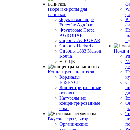
фа
Пюре и сиропы для
Wi
напитков
ф
Фруктовые пюре
Bo
Purex by Agrobar
ф
Фруктовые Пюре
По
AGROBAR
по
Сиропы AGROBAR
Т
Сиропы Herbarista
Сиропы 1883 Maison
Ножи и 
Routin
Pi
+ ЕЩЕ
М
де
Концентраты напитков
Но
Кордиалы
к
ESSENCE
С
Концентрированные
но
основы
дл
Натуральные
Ic
концентрированные
О
соки
р
То
Вкусовые регуляторы
но
Органические
по
кислоты
Ра