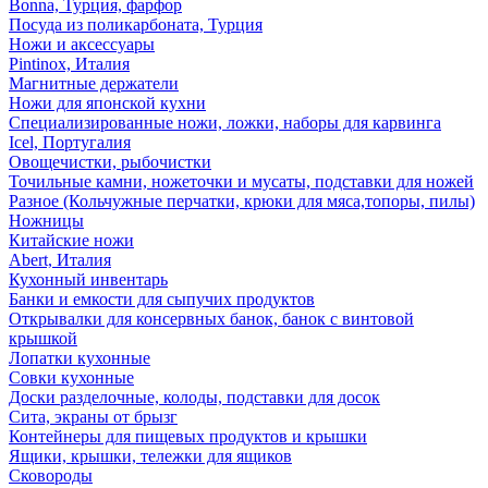
Bonna, Турция, фарфор
Посуда из поликарбоната, Турция
Ножи и аксессуары
Pintinox, Италия
Магнитные держатели
Ножи для японской кухни
Специализированные ножи, ложки, наборы для карвинга
Icel, Португалия
Овощечистки, рыбочистки
Точильные камни, ножеточки и мусаты, подставки для ножей
Разное (Кольчужные перчатки, крюки для мяса,топоры, пилы)
Ножницы
Китайские ножи
Abert, Италия
Кухонный инвентарь
Банки и емкости для сыпучих продуктов
Открывалки для консервных банок, банок с винтовой
крышкой
Лопатки кухонные
Совки кухонные
Доски разделочные, колоды, подставки для досок
Сита, экраны от брызг
Контейнеры для пищевых продуктов и крышки
Ящики, крышки, тележки для ящиков
Сковороды