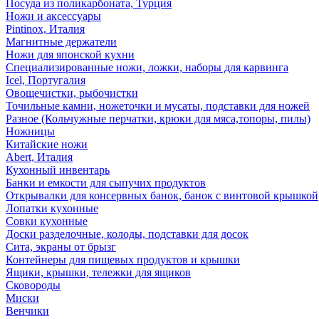
Посуда из поликарбоната, Турция
Ножи и аксессуары
Pintinox, Италия
Магнитные держатели
Ножи для японской кухни
Специализированные ножи, ложки, наборы для карвинга
Icel, Португалия
Овощечистки, рыбочистки
Точильные камни, ножеточки и мусаты, подставки для ножей
Разное (Кольчужные перчатки, крюки для мяса,топоры, пилы)
Ножницы
Китайские ножи
Abert, Италия
Кухонный инвентарь
Банки и емкости для сыпучих продуктов
Открывалки для консервных банок, банок с винтовой крышкой
Лопатки кухонные
Совки кухонные
Доски разделочные, колоды, подставки для досок
Сита, экраны от брызг
Контейнеры для пищевых продуктов и крышки
Ящики, крышки, тележки для ящиков
Сковороды
Миски
Венчики