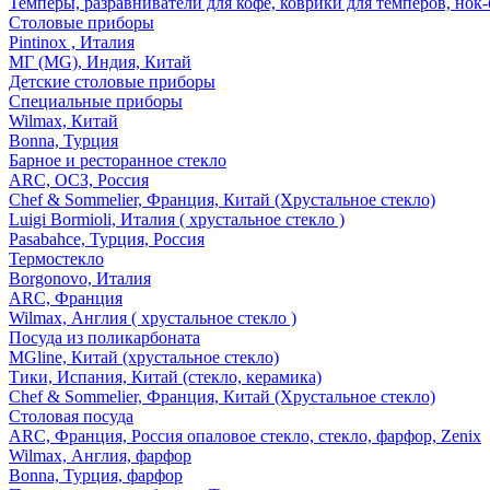
Темперы, разравниватели для кофе, коврики для темперов, нок
Столовые приборы
Pintinox , Италия
МГ (MG), Индия, Китай
Детские столовые приборы
Специальные приборы
Wilmax, Китай
Bonna, Турция
Барное и ресторанное стекло
ARC, ОСЗ, Россия
Chef & Sommelier, Франция, Китай (Хрустальное стекло)
Luigi Bormioli, Италия ( хрустальное стекло )
Pasabahce, Турция, Россия
Термостекло
Borgonovo, Италия
ARC, Франция
Wilmax, Англия ( хрустальное стекло )
Посуда из поликарбоната
MGline, Китай (хрустальное стекло)
Тики, Испания, Китай (стекло, керамика)
Chef & Sommelier, Франция, Китай (Хрустальное стекло)
Столовая посуда
ARC, Франция, Россия опаловое стекло, стекло, фарфор, Zenix
Wilmax, Англия, фарфор
Bonna, Турция, фарфор