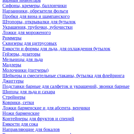
Барный инвентарь
Сифоны, кремеры, баллончики
Нарзанники, обрезатели фольги
Пробки для вина и шампанского
Штопоры, открывалки для бутылок
Украшения, трубочки, зубочистки
Ложки для мороженого
Риммеры
Сквизеры для цитрусовых
Емкости и формы для льда, для охлаждения бутылок
Гейзеры, дозаторы
Мельницы для льда
Мадлеры
Молочники (питчеры)
Шейкеры и смесительные стаканы, бутылка для флейринга
Джиггеры
Подставки барные для салфеток и украшений, звонки барные
Щипцы для льда и сахара
Стрейнеры
Коврики, сетки
Ложки барменские и для абсента, венчики
Ножи барменские
Контейнеры для фруктов и специй
Емкости для сока
Направляющие для бокалов