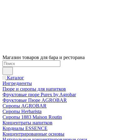
Магазин товаров для бара и ресторана
Каталог
Ингредиенты
Пюре и сиропы для напитков
Фруктовые пюре Purex by Agrobar
Фруктовые Пюре AGROBAR
Сиропы AGROBAR
Сиропы Herbarista
Сиропы 1883 Maison Routin
Концентраты напитков
Кордиалы ESSENCE
Концентрированные основы
Натуральные концентрированные соки