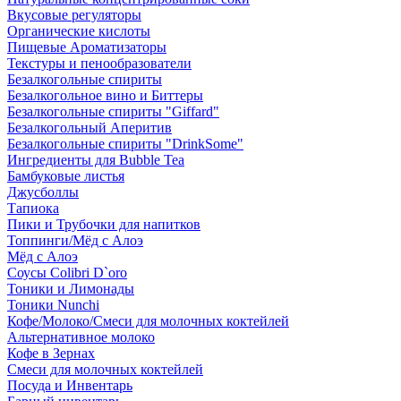
Вкусовые регуляторы
Органические кислоты
Пищевые Ароматизаторы
Текстуры и пенообразователи
Безалкогольные спириты
Безалкогольное вино и Биттеры
Безалкогольные спириты "Giffard"
Безалкогольный Аперитив
Безалкогольные спириты "DrinkSome"
Ингредиенты для Bubble Tea
Бамбуковые листья
Джусболлы
Тапиока
Пики и Трубочки для напитков
Топпинги/Мёд с Алоэ
Мёд с Алоэ
Соусы Colibri D`oro
Тоники и Лимонады
Тоники Nunchi
Кофе/Молоко/Смеси для молочных коктейлей
Альтернативное молоко
Кофе в Зернах
Смеси для молочных коктейлей
Посуда и Инвентарь