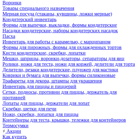
Воронки
Товары специального назначения
Мерная посуда (стаканы, кувшины, ложки мерные)
Кондитерский инвентарь
Формы для выпечки, выкладки, формы кондитерские
Насадки кондитерские, наборы кондитерских насадок
Пасха
Инвентарь для работы с карамелью, с марципаном
Формы для пирожных, формы для охлажденных тортов
Кисти кондитерские, скребки, лопатки
Мешки, шприцы, воронки-дозаторы, сепараторы для яиц
Ролики, ножи для теста, ножи для коржей, делители для торта
Делители, резаки кондитерские, плунжер для мастики
Коврики и бумага для выпечки, формы силиконовые
Трафареты для декора, штампы для украшения
Инвентарь для пиццы и пиццерий
Сетки, подносы, противни для пиццы, держатель для
противней
Лопаты для пиццы, держатели для лопат
Скребки, щетки для печи
Ножи, скребки, лопатки для пиццы
Контейнеры для теста, крышки, тележки для контейнеров
Термосумки
Акции
Как купить