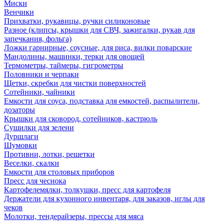
Миски
Венчики
Прихватки, рукавицы, ручки силиконовые
Разное (клипсы, крышки для СВЧ, зажигалки, рукав для
запечкания, фольга)
Ложки гарнирные, соусные, для риса, вилки поварские
Мандолины, машинки, терки для овощей
Термометры, таймеры, гигрометры
Половники и черпаки
Щетки, скребки для чистки поверхностей
Сотейники, чайники
Емкости для соуса, подставка для емкостей, распылители,
дозаторы
Крышки для сковород, сотейников, кастрюль
Сушилки для зелени
Дуршлаги
Шумовки
Противни, лотки, решетки
Веселки, скалки
Емкости для столовых приборов
Пресс для чеснока
Картофелемялки, толкушки, пресс для картофеля
Держатели для кухонного инвентаря, для заказов, иглы для
чеков
Молотки, тендерайзеры, прессы для мяса