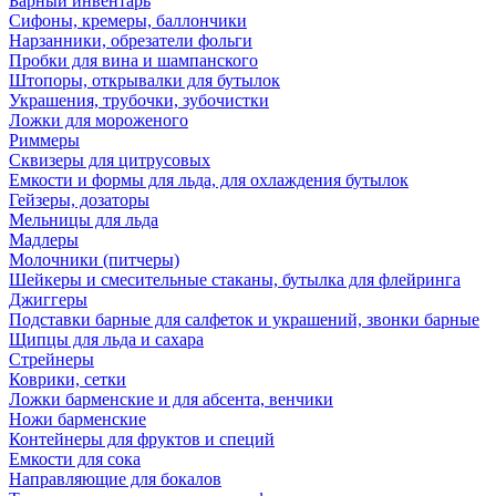
Барный инвентарь
Сифоны, кремеры, баллончики
Нарзанники, обрезатели фольги
Пробки для вина и шампанского
Штопоры, открывалки для бутылок
Украшения, трубочки, зубочистки
Ложки для мороженого
Риммеры
Сквизеры для цитрусовых
Емкости и формы для льда, для охлаждения бутылок
Гейзеры, дозаторы
Мельницы для льда
Мадлеры
Молочники (питчеры)
Шейкеры и смесительные стаканы, бутылка для флейринга
Джиггеры
Подставки барные для салфеток и украшений, звонки барные
Щипцы для льда и сахара
Стрейнеры
Коврики, сетки
Ложки барменские и для абсента, венчики
Ножи барменские
Контейнеры для фруктов и специй
Емкости для сока
Направляющие для бокалов