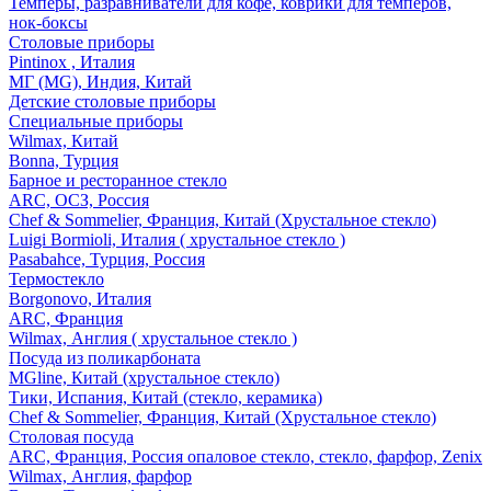
Темперы, разравниватели для кофе, коврики для темперов,
нок-боксы
Столовые приборы
Pintinox , Италия
МГ (MG), Индия, Китай
Детские столовые приборы
Специальные приборы
Wilmax, Китай
Bonna, Турция
Барное и ресторанное стекло
ARC, ОСЗ, Россия
Chef & Sommelier, Франция, Китай (Хрустальное стекло)
Luigi Bormioli, Италия ( хрустальное стекло )
Pasabahce, Турция, Россия
Термостекло
Borgonovo, Италия
ARC, Франция
Wilmax, Англия ( хрустальное стекло )
Посуда из поликарбоната
MGline, Китай (хрустальное стекло)
Тики, Испания, Китай (стекло, керамика)
Chef & Sommelier, Франция, Китай (Хрустальное стекло)
Столовая посуда
ARC, Франция, Россия опаловое стекло, стекло, фарфор, Zenix
Wilmax, Англия, фарфор