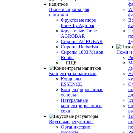
фа
Пюре и сиропы для
Wi
напитков
ф
Фруктовые пюре
Bo
Purex by Agrobar
ф
Фруктовые Пюре
По
AGROBAR
по
Сиропы AGROBAR
Т
Сиропы Herbarista
Сиропы 1883 Maison
Ножи и 
Routin
Pi
+ ЕЩЕ
М
де
Концентраты напитков
Но
Кордиалы
к
ESSENCE
С
Концентрированные
но
основы
дл
Натуральные
Ic
концентрированные
О
соки
р
То
Вкусовые регуляторы
но
Органические
по
кислоты
Ра