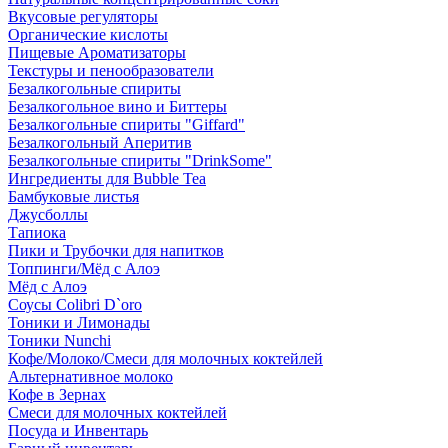
Вкусовые регуляторы
Органические кислоты
Пищевые Ароматизаторы
Текстуры и пенообразователи
Безалкогольные спириты
Безалкогольное вино и Биттеры
Безалкогольные спириты "Giffard"
Безалкогольный Аперитив
Безалкогольные спириты "DrinkSome"
Ингредиенты для Bubble Tea
Бамбуковые листья
Джусболлы
Тапиока
Пики и Трубочки для напитков
Топпинги/Мёд с Алоэ
Мёд с Алоэ
Соусы Colibri D`oro
Тоники и Лимонады
Тоники Nunchi
Кофе/Молоко/Смеси для молочных коктейлей
Альтернативное молоко
Кофе в Зернах
Смеси для молочных коктейлей
Посуда и Инвентарь