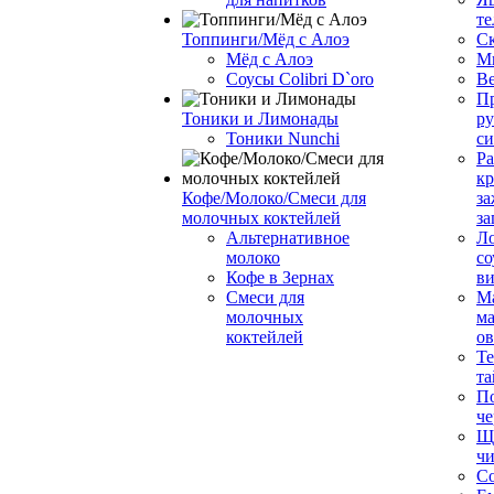
те
Топпинги/Мёд с Алоэ
С
Мёд с Алоэ
М
Соусы Colibri D`oro
В
Пр
Тоники и Лимонады
ру
Тоники Nunchi
с
Ра
к
Кофе/Молоко/Смеси для
за
молочных коктейлей
за
Альтернативное
Л
молоко
со
Кофе в Зернах
ви
Смеси для
М
молочных
ма
коктейлей
о
Т
та
П
че
Ще
чи
Со