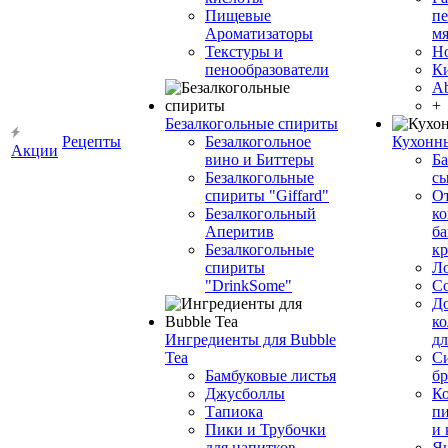
Пищевые
пе
Ароматизаторы
мя
Текстуры и
Н
пенообразователи
К
Ab
+
Безалкогольные спириты
Рецепты
Безалкогольное
Кухонн
Акции
вино и Биттеры
Ба
Безалкогольные
сы
спириты "Giffard"
О
Безалкогольный
ко
Аперитив
ба
Безалкогольные
к
спириты
Л
"DrinkSome"
С
До
ко
Ингредиенты для Bubble
дл
Tea
Си
Бамбуковые листья
бр
Джусболлы
Ко
Тапиока
п
Пики и Трубочки
и
для напитков
Я