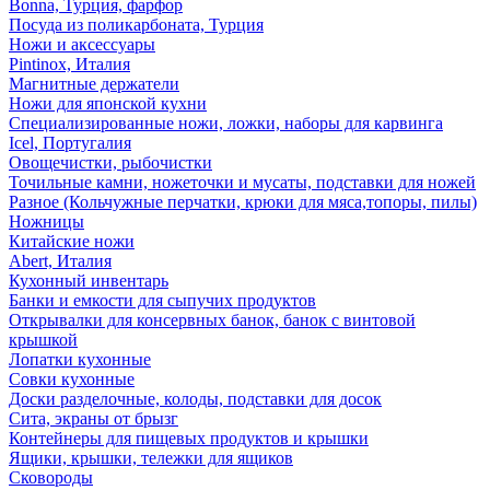
Bonna, Турция, фарфор
Посуда из поликарбоната, Турция
Ножи и аксессуары
Pintinox, Италия
Магнитные держатели
Ножи для японской кухни
Специализированные ножи, ложки, наборы для карвинга
Icel, Португалия
Овощечистки, рыбочистки
Точильные камни, ножеточки и мусаты, подставки для ножей
Разное (Кольчужные перчатки, крюки для мяса,топоры, пилы)
Ножницы
Китайские ножи
Abert, Италия
Кухонный инвентарь
Банки и емкости для сыпучих продуктов
Открывалки для консервных банок, банок с винтовой
крышкой
Лопатки кухонные
Совки кухонные
Доски разделочные, колоды, подставки для досок
Сита, экраны от брызг
Контейнеры для пищевых продуктов и крышки
Ящики, крышки, тележки для ящиков
Сковороды