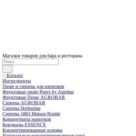
Магазин товаров для бара и ресторана
Каталог
Ингредиенты
Пюре и сиропы для напитков
Фруктовые пюре Purex by Agrobar
Фруктовые Пюре AGROBAR
Сиропы AGROBAR
Сиропы Herbarista
Сиропы 1883 Maison Routin
Концентраты напитков
Кордиалы ESSENCE
Концентрированные основы
Натуральные концентрированные соки