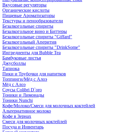
Вкусовые регуляторы
Органические кислоты
Пищевые Ароматизаторы
Текстуры и пенообразователи
Безалкогольные спириты
Безалкогольное вино и Биттеры
Безалкогольные спириты "Giffard"
Безалкогольный Аперитив
Безалкогольные спириты "DrinkSome"
Ингредиенты для Bubble Tea
Бамбуковые листья
Джусболлы
Тапиока
Пики и Трубочки для напитков
Топпинги/Мёд с Алоэ
Мёд с Алоэ
Соусы Colibri D`oro
Тоники и Лимонады
Тоники Nunchi
Кофе/Молоко/Смеси для молочных коктейлей
Альтернативное молоко
Кофе в Зернах
Смеси для молочных коктейлей
Посуда и Инвентарь