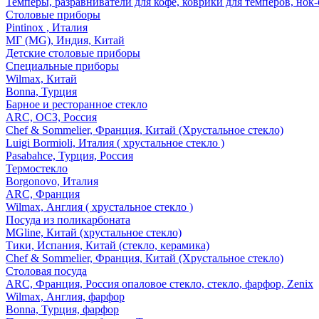
Темперы, разравниватели для кофе, коврики для темперов, нок
Столовые приборы
Pintinox , Италия
МГ (MG), Индия, Китай
Детские столовые приборы
Специальные приборы
Wilmax, Китай
Bonna, Турция
Барное и ресторанное стекло
ARC, ОСЗ, Россия
Chef & Sommelier, Франция, Китай (Хрустальное стекло)
Luigi Bormioli, Италия ( хрустальное стекло )
Pasabahce, Турция, Россия
Термостекло
Borgonovo, Италия
ARC, Франция
Wilmax, Англия ( хрустальное стекло )
Посуда из поликарбоната
MGline, Китай (хрустальное стекло)
Тики, Испания, Китай (стекло, керамика)
Chef & Sommelier, Франция, Китай (Хрустальное стекло)
Столовая посуда
ARC, Франция, Россия опаловое стекло, стекло, фарфор, Zenix
Wilmax, Англия, фарфор
Bonna, Турция, фарфор