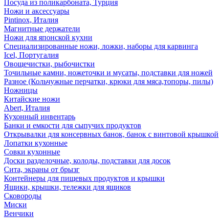
Посуда из поликарбоната, Турция
Ножи и аксессуары
Pintinox, Италия
Магнитные держатели
Ножи для японской кухни
Специализированные ножи, ложки, наборы для карвинга
Icel, Португалия
Овощечистки, рыбочистки
Точильные камни, ножеточки и мусаты, подставки для ножей
Разное (Кольчужные перчатки, крюки для мяса,топоры, пилы)
Ножницы
Китайские ножи
Abert, Италия
Кухонный инвентарь
Банки и емкости для сыпучих продуктов
Открывалки для консервных банок, банок с винтовой крышкой
Лопатки кухонные
Совки кухонные
Доски разделочные, колоды, подставки для досок
Сита, экраны от брызг
Контейнеры для пищевых продуктов и крышки
Ящики, крышки, тележки для ящиков
Сковороды
Миски
Венчики