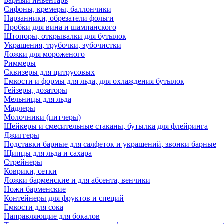
Барный инвентарь
Сифоны, кремеры, баллончики
Нарзанники, обрезатели фольги
Пробки для вина и шампанского
Штопоры, открывалки для бутылок
Украшения, трубочки, зубочистки
Ложки для мороженого
Риммеры
Сквизеры для цитрусовых
Емкости и формы для льда, для охлаждения бутылок
Гейзеры, дозаторы
Мельницы для льда
Мадлеры
Молочники (питчеры)
Шейкеры и смесительные стаканы, бутылка для флейринга
Джиггеры
Подставки барные для салфеток и украшений, звонки барные
Щипцы для льда и сахара
Стрейнеры
Коврики, сетки
Ложки барменские и для абсента, венчики
Ножи барменские
Контейнеры для фруктов и специй
Емкости для сока
Направляющие для бокалов