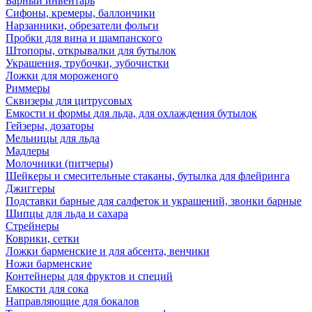
Барный инвентарь
Сифоны, кремеры, баллончики
Нарзанники, обрезатели фольги
Пробки для вина и шампанского
Штопоры, открывалки для бутылок
Украшения, трубочки, зубочистки
Ложки для мороженого
Риммеры
Сквизеры для цитрусовых
Емкости и формы для льда, для охлаждения бутылок
Гейзеры, дозаторы
Мельницы для льда
Мадлеры
Молочники (питчеры)
Шейкеры и смесительные стаканы, бутылка для флейринга
Джиггеры
Подставки барные для салфеток и украшений, звонки барные
Щипцы для льда и сахара
Стрейнеры
Коврики, сетки
Ложки барменские и для абсента, венчики
Ножи барменские
Контейнеры для фруктов и специй
Емкости для сока
Направляющие для бокалов