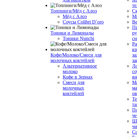
те
Топпинги/Мёд с Алоэ
С
Мёд с Алоэ
М
Соусы Colibri D`oro
В
Пр
Тоники и Лимонады
ру
Тоники Nunchi
с
Ра
к
Кофе/Молоко/Смеси для
за
молочных коктейлей
за
Альтернативное
Л
молоко
со
Кофе в Зернах
ви
Смеси для
М
молочных
ма
коктейлей
о
Т
та
П
че
Ще
чи
Со