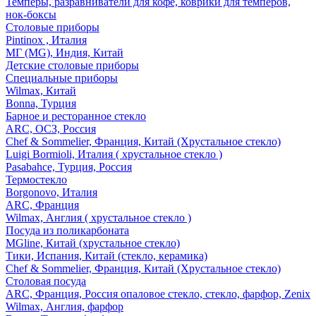
Темперы, разравниватели для кофе, коврики для темперов,
нок-боксы
Столовые приборы
Pintinox , Италия
МГ (MG), Индия, Китай
Детские столовые приборы
Специальные приборы
Wilmax, Китай
Bonna, Турция
Барное и ресторанное стекло
ARC, ОСЗ, Россия
Chef & Sommelier, Франция, Китай (Хрустальное стекло)
Luigi Bormioli, Италия ( хрустальное стекло )
Pasabahce, Турция, Россия
Термостекло
Borgonovo, Италия
ARC, Франция
Wilmax, Англия ( хрустальное стекло )
Посуда из поликарбоната
MGline, Китай (хрустальное стекло)
Тики, Испания, Китай (стекло, керамика)
Chef & Sommelier, Франция, Китай (Хрустальное стекло)
Столовая посуда
ARC, Франция, Россия опаловое стекло, стекло, фарфор, Zenix
Wilmax, Англия, фарфор