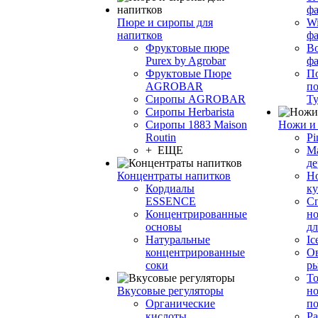
фа
Пюре и сиропы для
Wi
напитков
ф
Фруктовые пюре
Bo
Purex by Agrobar
ф
Фруктовые Пюре
По
AGROBAR
по
Сиропы AGROBAR
Т
Сиропы Herbarista
Сиропы 1883 Maison
Ножи и 
Routin
Pi
+ ЕЩЕ
М
де
Концентраты напитков
Но
Кордиалы
к
ESSENCE
С
Концентрированные
но
основы
дл
Натуральные
Ic
концентрированные
О
соки
р
То
Вкусовые регуляторы
но
Органические
по
кислоты
Ра