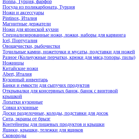
Bonna, Турция, фарфор
Посуда из поликарбоната, Турция
Ножи и аксессуары
Pintinox, Италия
Магнитные держатели
Ножи для японской кухни
Специализированные ножи, ложки, наборы для карвинга
Icel, Португалия
Овощечистки, рыбочистки
Точильные камни, ножеточки и мусаты, подставки для ножей
Разное (Кольчужные перчатки, крюки для мяса,топоры, пилы)
Ножницы
Китайские ножи
Abert, Италия
Кухонный инвентарь
Банки и емкости для сыпучих продуктов
Открывалки для консервных банок, банок с винтовой
крышкой
Лопатки кухонные
Совки кухонные
Доски разделочные, колоды, подставки для досок
Сита, экраны от брызг
Контейнеры для пищевых продуктов и крышки
Ящики, крышки, тележки для ящиков
Сковороды