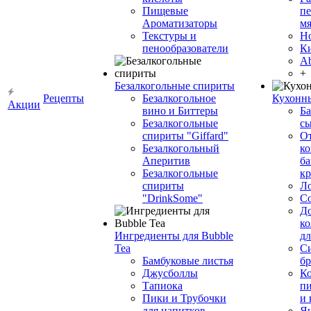
Пищевые
пе
Ароматизаторы
мя
Текстуры и
Н
пенообразователи
К
Ab
+
Безалкогольные спириты
Рецепты
Безалкогольное
Кухонн
Акции
вино и Биттеры
Ба
Безалкогольные
сы
спириты "Giffard"
О
Безалкогольный
ко
Аперитив
ба
Безалкогольные
к
спириты
Л
"DrinkSome"
С
До
ко
Ингредиенты для Bubble
дл
Tea
Си
Бамбуковые листья
бр
Джусболлы
Ко
Тапиока
п
Пики и Трубочки
и
для напитков
Я