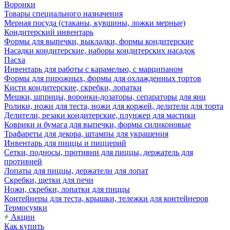
Воронки
Товары специального назначения
Мерная посуда (стаканы, кувшины, ложки мерные)
Кондитерский инвентарь
Формы для выпечки, выкладки, формы кондитерские
Насадки кондитерские, наборы кондитерских насадок
Пасха
Инвентарь для работы с карамелью, с марципаном
Формы для пирожных, формы для охлажденных тортов
Кисти кондитерские, скребки, лопатки
Мешки, шприцы, воронки-дозаторы, сепараторы для яиц
Ролики, ножи для теста, ножи для коржей, делители для торта
Делители, резаки кондитерские, плунжер для мастики
Коврики и бумага для выпечки, формы силиконовые
Трафареты для декора, штампы для украшения
Инвентарь для пиццы и пиццерий
Сетки, подносы, противни для пиццы, держатель для
противней
Лопаты для пиццы, держатели для лопат
Скребки, щетки для печи
Ножи, скребки, лопатки для пиццы
Контейнеры для теста, крышки, тележки для контейнеров
Термосумки
Акции
Как купить