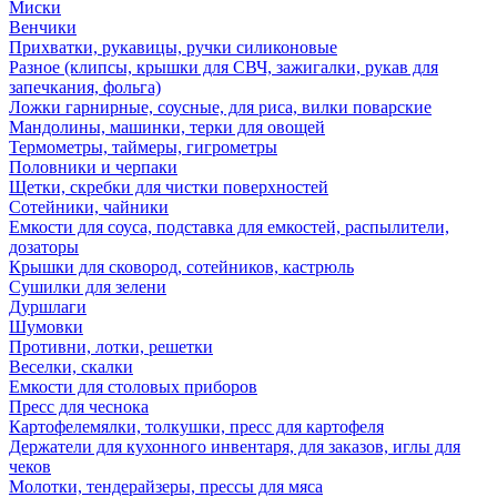
Миски
Венчики
Прихватки, рукавицы, ручки силиконовые
Разное (клипсы, крышки для СВЧ, зажигалки, рукав для
запечкания, фольга)
Ложки гарнирные, соусные, для риса, вилки поварские
Мандолины, машинки, терки для овощей
Термометры, таймеры, гигрометры
Половники и черпаки
Щетки, скребки для чистки поверхностей
Сотейники, чайники
Емкости для соуса, подставка для емкостей, распылители,
дозаторы
Крышки для сковород, сотейников, кастрюль
Сушилки для зелени
Дуршлаги
Шумовки
Противни, лотки, решетки
Веселки, скалки
Емкости для столовых приборов
Пресс для чеснока
Картофелемялки, толкушки, пресс для картофеля
Держатели для кухонного инвентаря, для заказов, иглы для
чеков
Молотки, тендерайзеры, прессы для мяса