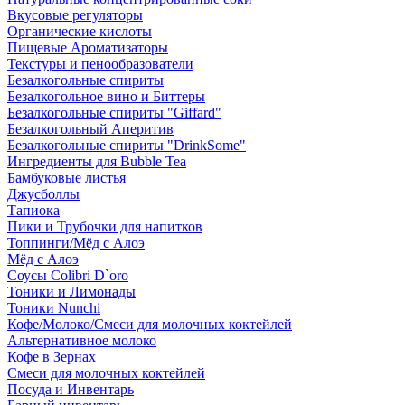
Вкусовые регуляторы
Органические кислоты
Пищевые Ароматизаторы
Текстуры и пенообразователи
Безалкогольные спириты
Безалкогольное вино и Биттеры
Безалкогольные спириты "Giffard"
Безалкогольный Аперитив
Безалкогольные спириты "DrinkSome"
Ингредиенты для Bubble Tea
Бамбуковые листья
Джусболлы
Тапиока
Пики и Трубочки для напитков
Топпинги/Мёд с Алоэ
Мёд с Алоэ
Соусы Colibri D`oro
Тоники и Лимонады
Тоники Nunchi
Кофе/Молоко/Смеси для молочных коктейлей
Альтернативное молоко
Кофе в Зернах
Смеси для молочных коктейлей
Посуда и Инвентарь