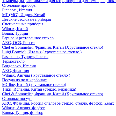
Темперы, разравниватели для кофе, коврики для темперов, нок
Столовые приборы
Pintinox , Италия
МГ (MG), Индия, Китай
Детские столовые приборы
Специальные приборы
Wilmax, Китай
Bonna, Турция
Барное и ресторанное стекло
ARC, ОСЗ, Россия
Chef & Sommelier, Франция, Китай (Хрустальное стекло)
Luigi Bormioli, Италия ( хрустальное стекло )
Pasabahce, Турция, Россия
Термостекло
Borgonovo, Италия
ARC, Франция
Wilmax, Англия ( хрустальное стекло )
Посуда из поликарбоната
MGline, Китай (хрустальное стекло)
Тики, Испания, Китай (стекло, керамика)
Chef & Sommelier, Франция, Китай (Хрустальное стекло)
Столовая посуда
ARC, Франция, Россия опаловое стекло, стекло, фарфор, Zenix
Wilmax, Англия, фарфор
Bonna, Турция, фарфор