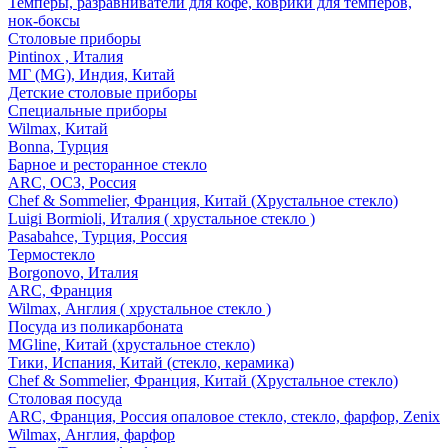
Темперы, разравниватели для кофе, коврики для темперов,
нок-боксы
Столовые приборы
Pintinox , Италия
МГ (MG), Индия, Китай
Детские столовые приборы
Специальные приборы
Wilmax, Китай
Bonna, Турция
Барное и ресторанное стекло
ARC, ОСЗ, Россия
Chef & Sommelier, Франция, Китай (Хрустальное стекло)
Luigi Bormioli, Италия ( хрустальное стекло )
Pasabahce, Турция, Россия
Термостекло
Borgonovo, Италия
ARC, Франция
Wilmax, Англия ( хрустальное стекло )
Посуда из поликарбоната
MGline, Китай (хрустальное стекло)
Тики, Испания, Китай (стекло, керамика)
Chef & Sommelier, Франция, Китай (Хрустальное стекло)
Столовая посуда
ARC, Франция, Россия опаловое стекло, стекло, фарфор, Zenix
Wilmax, Англия, фарфор