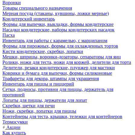
Воронки
Товары специального назначения
Мерная посуда (стаканы, кувшины, ложки мерные)
Кондитерский инвентарь
Формы для выпечки, выкладки, формы кондитерские
Насадки кондитерские, наборы кондитерских насадок
Пасха
Инвентарь для работы с карамелью, с марципаном
Формы для пирожных, формы для охлажденных тортов
Кисти кондитерские, скребки, лопатки
Мешки, шприцы, воронки-дозаторы, сепараторы для яиц
Ролики, ножи для теста, ножи для коржей, делители для торта
Делители, резаки кондитерские, плунжер для мастики
Коврики и бумага для выпечки, формы силиконовые
Трафареты для декора, штампы для украшения
Инвентарь для пиццы и пиццерий
Сетки, подносы, противни для пиццы, держатель для
противней
Лопаты для пиццы, держатели для лопат
Скребки, щетки для печи
Ножи, скребки, лопатки для пиццы
Контейнеры для теста, крышки, тележки для контейнеров
Термосумки
Акции
Как купить