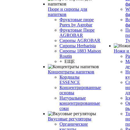
фа
Пюре и сиропы для
Wi
напитков
ф
Фруктовые пюре
Bo
Purex by Agrobar
ф
Фруктовые Пюре
По
AGROBAR
по
Сиропы AGROBAR
Т
Сиропы Herbarista
Сиропы 1883 Maison
Ножи и 
Routin
Pi
+ ЕЩЕ
М
де
Концентраты напитков
Но
Кордиалы
к
ESSENCE
С
Концентрированные
но
основы
дл
Натуральные
Ic
концентрированные
О
соки
р
То
Вкусовые регуляторы
но
Органические
по
кислоты
Ра