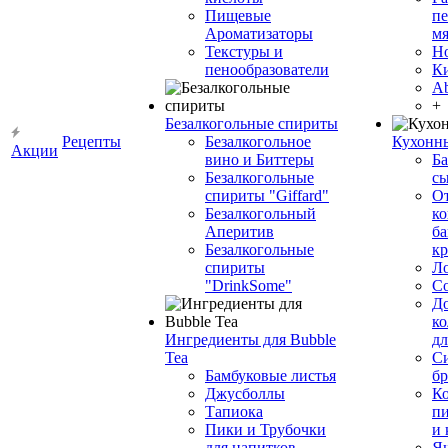
Пищевые
пе
Ароматизаторы
мя
Текстуры и
Н
пенообразователи
К
Ab
+
Безалкогольные спириты
Рецепты
Безалкогольное
Кухонн
Акции
вино и Биттеры
Ба
Безалкогольные
сы
спириты "Giffard"
О
Безалкогольный
ко
Аперитив
ба
Безалкогольные
к
спириты
Л
"DrinkSome"
С
До
ко
Ингредиенты для Bubble
дл
Tea
Си
Бамбуковые листья
бр
Джусболлы
Ко
Тапиока
п
Пики и Трубочки
и
для напитков
Я