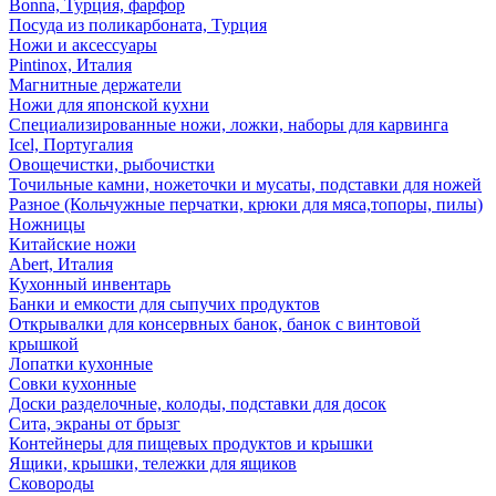
Bonna, Турция, фарфор
Посуда из поликарбоната, Турция
Ножи и аксессуары
Pintinox, Италия
Магнитные держатели
Ножи для японской кухни
Специализированные ножи, ложки, наборы для карвинга
Icel, Португалия
Овощечистки, рыбочистки
Точильные камни, ножеточки и мусаты, подставки для ножей
Разное (Кольчужные перчатки, крюки для мяса,топоры, пилы)
Ножницы
Китайские ножи
Abert, Италия
Кухонный инвентарь
Банки и емкости для сыпучих продуктов
Открывалки для консервных банок, банок с винтовой
крышкой
Лопатки кухонные
Совки кухонные
Доски разделочные, колоды, подставки для досок
Сита, экраны от брызг
Контейнеры для пищевых продуктов и крышки
Ящики, крышки, тележки для ящиков
Сковороды