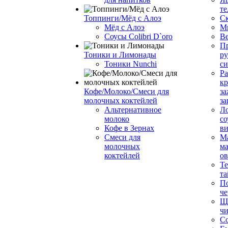
те
Топпинги/Мёд с Алоэ
С
Мёд с Алоэ
М
Соусы Colibri D`oro
В
Пр
Тоники и Лимонады
ру
Тоники Nunchi
с
Ра
к
Кофе/Молоко/Смеси для
за
молочных коктейлей
за
Альтернативное
Л
молоко
со
Кофе в Зернах
ви
Смеси для
М
молочных
ма
коктейлей
о
Т
та
П
че
Ще
чи
Со