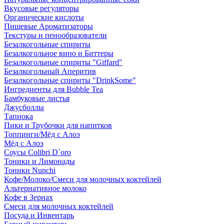
Вкусовые регуляторы
Органические кислоты
Пищевые Ароматизаторы
Текстуры и пенообразователи
Безалкогольные спириты
Безалкогольное вино и Биттеры
Безалкогольные спириты "Giffard"
Безалкогольный Аперитив
Безалкогольные спириты "DrinkSome"
Ингредиенты для Bubble Tea
Бамбуковые листья
Джусболлы
Тапиока
Пики и Трубочки для напитков
Топпинги/Мёд с Алоэ
Мёд с Алоэ
Соусы Colibri D`oro
Тоники и Лимонады
Тоники Nunchi
Кофе/Молоко/Смеси для молочных коктейлей
Альтернативное молоко
Кофе в Зернах
Смеси для молочных коктейлей
Посуда и Инвентарь