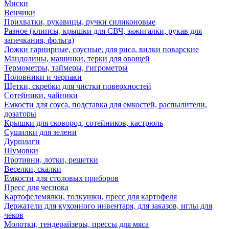
Миски
Венчики
Прихватки, рукавицы, ручки силиконовые
Разное (клипсы, крышки для СВЧ, зажигалки, рукав для
запечкания, фольга)
Ложки гарнирные, соусные, для риса, вилки поварские
Мандолины, машинки, терки для овощей
Термометры, таймеры, гигрометры
Половники и черпаки
Щетки, скребки для чистки поверхностей
Сотейники, чайники
Емкости для соуса, подставка для емкостей, распылители,
дозаторы
Крышки для сковород, сотейников, кастрюль
Сушилки для зелени
Дуршлаги
Шумовки
Противни, лотки, решетки
Веселки, скалки
Емкости для столовых приборов
Пресс для чеснока
Картофелемялки, толкушки, пресс для картофеля
Держатели для кухонного инвентаря, для заказов, иглы для
чеков
Молотки, тендерайзеры, прессы для мяса