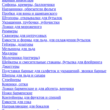
Барный инвентарь
Сифоны, кремеры, баллончики
Нарзанники, обрезатели фольги
Пробки для вина и шампанского
Штопоры, открывалки для бутылок
Украшения, трубочки, зубочистки
Ложки для мороженого
Риммеры
Сквизеры для цитрусовых
Емкости и формы для льда, для охлаждения бутылок
Гейзеры, дозаторы
Мельницы для льда
Мадлеры
Молочники (питчеры)
Шейкеры и смесительные стаканы, бутылка для флейринга
Джиггеры
Подставки барные для салфеток и украшений, звонки барные
Щипцы для льда и сахара
Стрейнеры
Коврики, сетки
Ложки барменские и для абсента, венчики
Ножи барменские
Контейнеры для фруктов и специй
Емкости для сока
Направляющие для бокалов